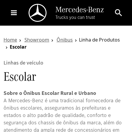
Home
Showroom
Ônibus
Linha de Produtos
Escolar
Linhas de veículo
Escolar
Sobre o Ônibus Escolar Rural e Urbano
A Mercedes-Benz é uma tradicional fornecedora de
ônibus escolares, asseguramos às prefeituras e
estados o alto padrão de qualidade, conforto e
segurança dos chassis de ônibus da marca, além do
atendimento da ampla rede de concessionários em