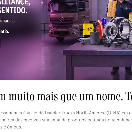
êm muito mais que um nome. T
essonância à visão da Daimler Trucks North America (DTNA) em 
 a marca desenvolveu sua linha de produtos pautada no atendimen
s e ônibus.