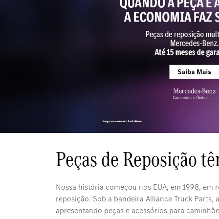
Peças de Reposição t
Nossa história começou nos EUA, em 1998, em r
reposição. Sob a bandeira Alliance Truck Parts,
apresentando peças e acessórios para caminhõe