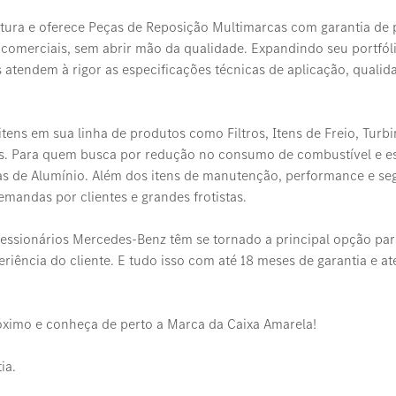
ultura e oferece Peças de Reposição Multimarcas com garantia d
 comerciais, sem abrir mão da qualidade. Expandindo seu portfól
 atendem à rigor as especificações técnicas de aplicação, quali
tens em sua linha de produtos como Filtros, Itens de Freio, Turb
s. Para quem busca por redução no consumo de combustível e esté
das de Alumínio. Além dos itens de manutenção, performance e segu
mandas por clientes e grandes frotistas.
cessionários Mercedes-Benz têm se tornado a principal opção pa
riência do cliente. E tudo isso com até 18 meses de garantia e a
óximo e conheça de perto a Marca da Caixa Amarela!
ia.