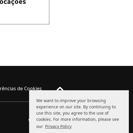
ocações
rências de Cookies
We want to improve your browsing
experience on our site. By continuing to
use this site, you agree to the use of
cookies. For more information, please see
WhatsApp
(11) 94111-1234
our
Privacy Policy