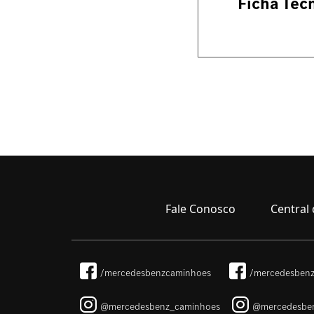
Ficha Téc
Fale Conosco
Central 
/mercedesbenzcaminhoes
/mercedesbenz
@mercedesbenz_caminhoes
@mercedesbe