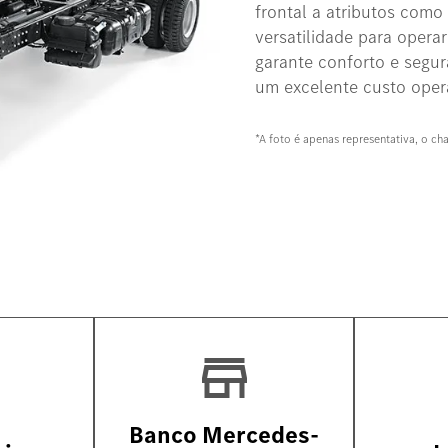
frontal a atributos como 
versatilidade para operar
garante conforto e segu
um excelente custo opera
*A foto é apenas representativa, o ch
Banco Mercedes-