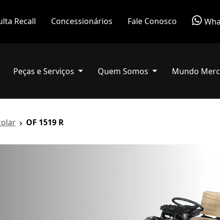
lta Recall
Concessionários
Fale Conosco
Wha
Peças e Serviços
Quem Somos
Mundo Merc
colar
OF 1519 R