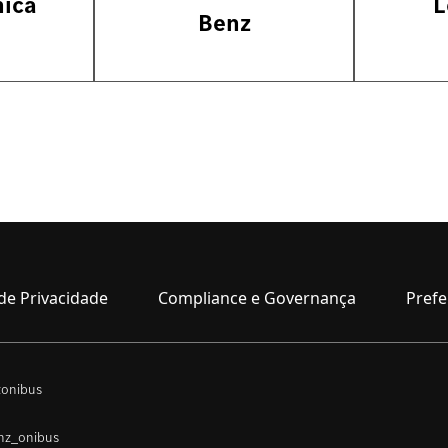
nica
L
Benz
de Privacidade
Compliance e Governança
Prefe
onibus
nz_onibus