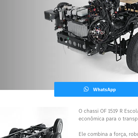
WhatsApp
O chassi OF 1519 R Escol
econômica para o transp
Ele combina a força, rob