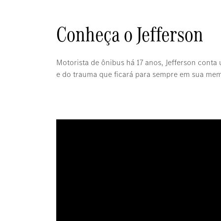
Conheça o Jefferson
Motorista de ônibus há 17 anos, Jefferson cont
e do trauma que ficará para sempre em sua memór