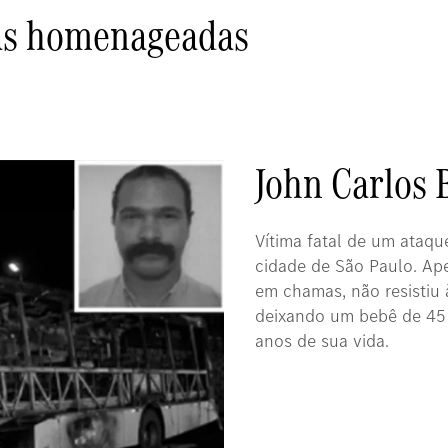
as homenageadas
John Carlos
Vítima fatal de um ataqu
cidade de São Paulo. Ap
em chamas, não resistiu
deixando um bebê de 45 
anos de sua vida.