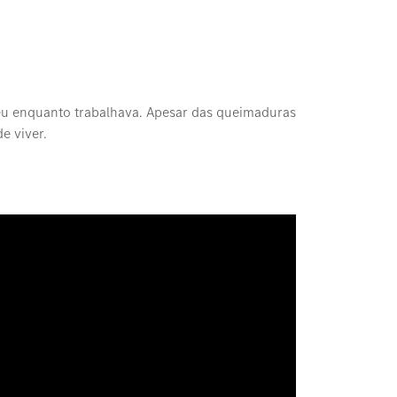
reu enquanto trabalhava. Apesar das queimaduras
e viver.