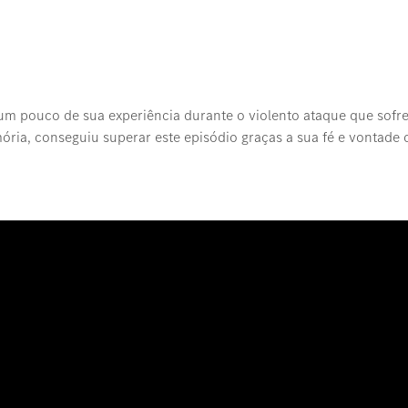
a um pouco de sua experiência durante o violento ataque que sof
ia, conseguiu superar este episódio graças a sua fé e vontade d