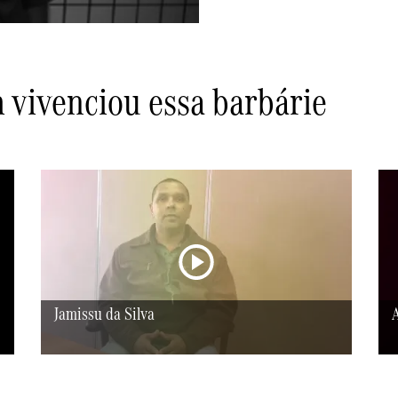
m vivenciou essa barbárie
Jamissu da Silva