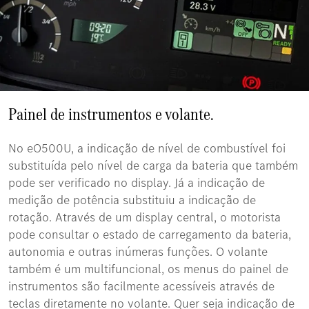
Painel de instrumentos e volante.
No eO500U, a indicação de nível de combustível foi
substituída pelo nível de carga da bateria que também
pode ser verificado no display. Já a indicação de
medição de potência substituiu a indicação de
rotação. Através de um display central, o motorista
pode consultar o estado de carregamento da bateria,
autonomia e outras inúmeras funções. O volante
também é um multifuncional, os menus do painel de
instrumentos são facilmente acessíveis através de
teclas diretamente no volante. Quer seja indicação de