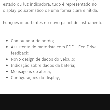
estado ou luz indicadora, tudo é representado no
display policromático de uma forma clara e nítida.
Funções importantes no novo painel de instrumentos
Computador de bordo;
Assistente do motorista com EDF – Eco Drive
feedback;
Novo design de dados do veículo;
Indicação sobre dados da bateria;
Mensagens de alerta;
Configurações do display;