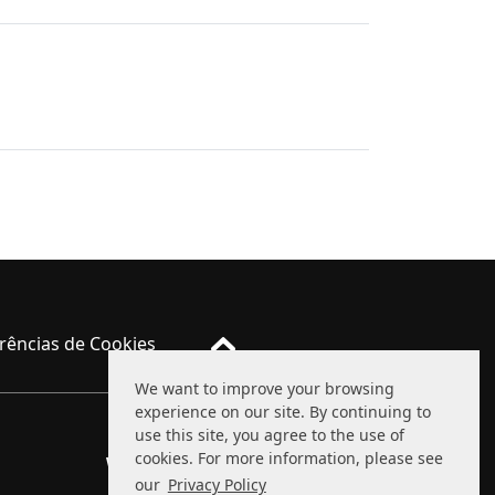
rências de Cookies
We want to improve your browsing
experience on our site. By continuing to
use this site, you agree to the use of
cookies. For more information, please see
WhatsApp
(11) 94111-1234
our
Privacy Policy