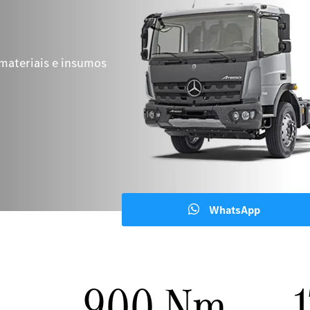
materiais e insumos
WhatsApp
900 Nm