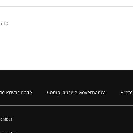
540
de Privacidade
Compliance e Governança
Prefe
onibus