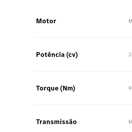
Motor
M
Potência (cv)
2
Torque (Nm)
9
Transmissāo
M