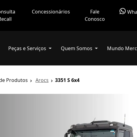
nsulta
Concessionários
Fale
Wha
Recall
Conosco
Peças e Serviços
Quem Somos
Mundo Merc
 de Produtos
Arocs
3351 S 6x4