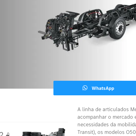
WhatsApp
A linha de articulados M
acompanhar o mercado e
necessidades da mobilid
Transit), os modelos O