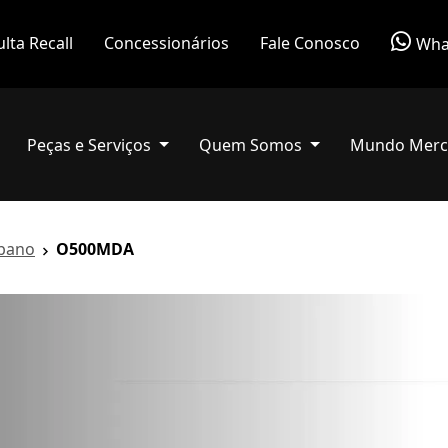
lta Recall
Concessionários
Fale Conosco
Wha
Peças e Serviços
Quem Somos
Mundo Merc
bano
O500MDA